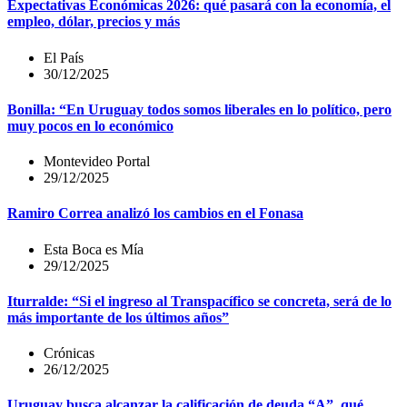
Expectativas Económicas 2026: qué pasará con la economía, el
empleo, dólar, precios y más
El País
30/12/2025
Bonilla: “En Uruguay todos somos liberales en lo político, pero
muy pocos en lo económico
Montevideo Portal
29/12/2025
Ramiro Correa analizó los cambios en el Fonasa
Esta Boca es Mía
29/12/2025
Iturralde: “Si el ingreso al Transpacífico se concreta, será de lo
más importante de los últimos años”
Crónicas
26/12/2025
Uruguay busca alcanzar la calificación de deuda “A”, qué