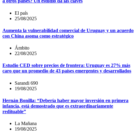
a otros países? Un estudio da las claves
El país
25/08/2025
Aumenta la vulnerabilidad comercial de Uruguay y un acuerdo
con China asoma como estratégico
Ámbito
22/08/2025
Estudio CED sobre precios de frontera: Uruguay es 27% más
caro que un promedio de 43 países emergentes y desarrollados
Sarandi 690
19/08/2025
Hernán Bonilla: “Debería haber mayor inversión en primera
infancia, está demostrado que es extraordinariamente
redituable”
La Mañana
19/08/2025