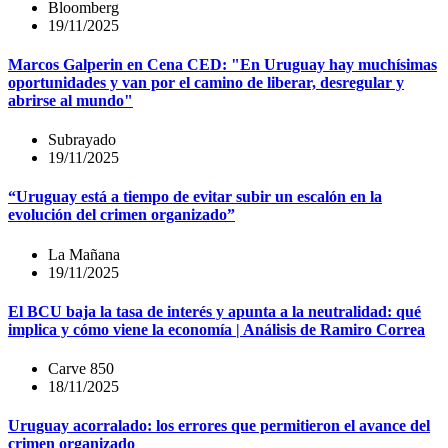
Bloomberg
19/11/2025
Marcos Galperin en Cena CED: "En Uruguay hay muchísimas
oportunidades y van por el camino de liberar, desregular y
abrirse al mundo"
Subrayado
19/11/2025
“Uruguay está a tiempo de evitar subir un escalón en la
evolución del crimen organizado”
La Mañana
19/11/2025
El BCU baja la tasa de interés y apunta a la neutralidad: qué
implica y cómo viene la economía | Análisis de Ramiro Correa
Carve 850
18/11/2025
Uruguay acorralado: los errores que permitieron el avance del
crimen organizado