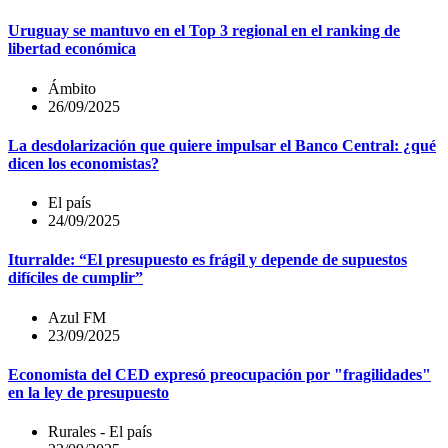
Uruguay se mantuvo en el Top 3 regional en el ranking de
libertad económica
Ámbito
26/09/2025
La desdolarización que quiere impulsar el Banco Central: ¿qué
dicen los economistas?
El país
24/09/2025
Iturralde: “El presupuesto es frágil y depende de supuestos
difíciles de cumplir”
Azul FM
23/09/2025
Economista del CED expresó preocupación por "fragilidades"
en la ley de presupuesto
Rurales - El país