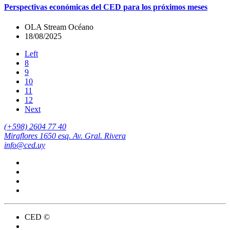
Perspectivas económicas del CED para los próximos meses
OLA Stream Océano
18/08/2025
Left
8
9
10
11
12
Next
(+598) 2604 77 40
Miraflores 1650 esq. Av. Gral. Rivera
info@ced.uy
CED ©