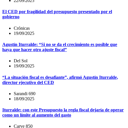
22/09/2025
El CED por fragilidad del presupuesto presentado por el
gobierno
Crónicas
19/09/2025
Agustín Iturralde: “Si no se da el crecimiento es posible que
haya que hacer otro ajuste fiscal”
Del Sol
19/09/2025
“La situación fiscal es desafiante”, afirmó Agustín Iturralde,
director ejecutivo del CED
Sarandi 690
18/09/2025
Iturralde: con este Presupuesto la regla fiscal dejaría de operar
como un límite al aumento del gasto
Carve 850