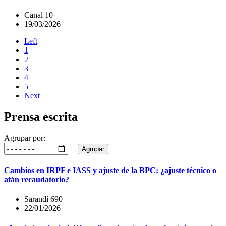
Canal 10
19/03/2026
Left
1
2
3
4
5
Next
Prensa escrita
Agrupar por:
Agrupar
Cambios en IRPF e IASS y ajuste de la BPC: ¿ajuste técnico o
afán recaudatorio?
Sarandí 690
22/01/2026