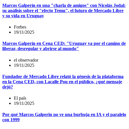
Marcos Galperín en una "charla de amigos" con Nicolás Jodal:
su análisis sobre el "efecto Temu", el futuro de Mercado Libre
y su vida en Uruguay
Forbes
19/11/2025
Marcos Galperín en Cena CED: "Uruguay va por el camino de
liberar, desregular y abrirse al mundo"
el observador
19/11/2025
Fundador de Mercado Libre relató la génesis de la plataforma
en la Cena CED, con Lacalle Pou en el público, ¿qué mensaje
dejó?
El país
19/11/2025
Por qué Marcos Galperin no ve una burbuja en IA y el paralelo
con 1999