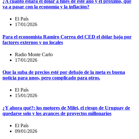
¿A cuánto estará el dólar a fines de este año y el próximo, qué
va a pasar con la economía y la inflación?
El País
17/01/2026
Para el economista Ramiro Correa del CED el dólar baja por
factores externos y no locales
Radio Monte Carlo
17/01/2026
Que la suba de precios esté por debajo de la meta es buena
noticia para unos, pero complicado para otros.
El País
15/01/2026
¿Y ahora qué?: los motores de Milei, el riesgo de Uruguay de
quedarse solo y los avances de proyectos millonarios
El País
09/01/2026