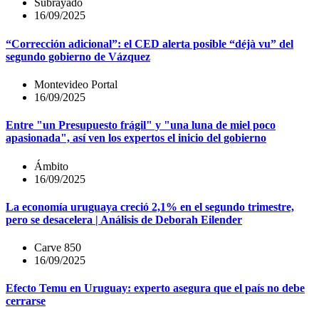
Subrayado
16/09/2025
“Corrección adicional”: el CED alerta posible “déjà vu” del
segundo gobierno de Vázquez
Montevideo Portal
16/09/2025
Entre "un Presupuesto frágil" y "una luna de miel poco
apasionada", así ven los expertos el inicio del gobierno
Ámbito
16/09/2025
La economía uruguaya creció 2,1% en el segundo trimestre,
pero se desacelera | Análisis de Deborah Eilender
Carve 850
16/09/2025
Efecto Temu en Uruguay: experto asegura que el país no debe
cerrarse