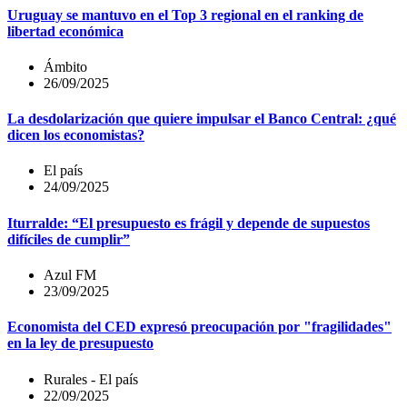
Uruguay se mantuvo en el Top 3 regional en el ranking de
libertad económica
Ámbito
26/09/2025
La desdolarización que quiere impulsar el Banco Central: ¿qué
dicen los economistas?
El país
24/09/2025
Iturralde: “El presupuesto es frágil y depende de supuestos
difíciles de cumplir”
Azul FM
23/09/2025
Economista del CED expresó preocupación por "fragilidades"
en la ley de presupuesto
Rurales - El país
22/09/2025