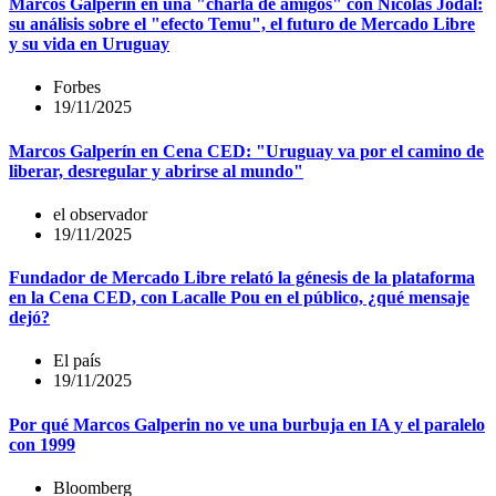
Marcos Galperín en una "charla de amigos" con Nicolás Jodal:
su análisis sobre el "efecto Temu", el futuro de Mercado Libre
y su vida en Uruguay
Forbes
19/11/2025
Marcos Galperín en Cena CED: "Uruguay va por el camino de
liberar, desregular y abrirse al mundo"
el observador
19/11/2025
Fundador de Mercado Libre relató la génesis de la plataforma
en la Cena CED, con Lacalle Pou en el público, ¿qué mensaje
dejó?
El país
19/11/2025
Por qué Marcos Galperin no ve una burbuja en IA y el paralelo
con 1999
Bloomberg