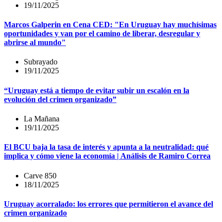
19/11/2025
Marcos Galperin en Cena CED: "En Uruguay hay muchísimas
oportunidades y van por el camino de liberar, desregular y
abrirse al mundo"
Subrayado
19/11/2025
“Uruguay está a tiempo de evitar subir un escalón en la
evolución del crimen organizado”
La Mañana
19/11/2025
El BCU baja la tasa de interés y apunta a la neutralidad: qué
implica y cómo viene la economía | Análisis de Ramiro Correa
Carve 850
18/11/2025
Uruguay acorralado: los errores que permitieron el avance del
crimen organizado