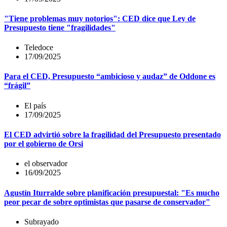
"Tiene problemas muy notorios": CED dice que Ley de
Presupuesto tiene "fragilidades"
Teledoce
17/09/2025
Para el CED, Presupuesto “ambicioso y audaz” de Oddone es
“frágil”
El país
17/09/2025
El CED advirtió sobre la fragilidad del Presupuesto presentado
por el gobierno de Orsi
el observador
16/09/2025
Agustín Iturralde sobre planificación presupuestal: "Es mucho
peor pecar de sobre optimistas que pasarse de conservador"
Subrayado