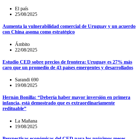
El país
25/08/2025
Aumenta la vulnerabilidad comercial de Uruguay y un acuerdo
con China asoma como estratégico
Ámbito
22/08/2025
Estudio CED sobre precios de frontera: Uruguay es 27% más
caro que un promedio de 43 países emergentes y desarrollados
Sarandi 690
19/08/2025
Hernán Bonilla: “Debería haber mayor inversión en primera
infancia, está demostrado que es extraordinariamente
redituable”
La Mañana
19/08/2025
Perspectivas económicas del CED para los próximos meses