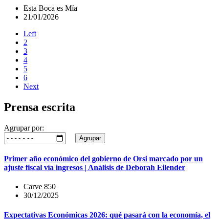
Esta Boca es Mía
21/01/2026
Left
2
3
4
5
6
Next
Prensa escrita
Agrupar por:
Agrupar
Primer año económico del gobierno de Orsi marcado por un
ajuste fiscal vía ingresos | Análisis de Deborah Eilender
Carve 850
30/12/2025
Expectativas Económicas 2026: qué pasará con la economía, el