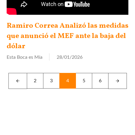
Ramiro Correa Analizó las medidas
que anunció el MEF ante la baja del
dólar
Esta Boca es Mía
28/01/2026
Left
Next
2
3
4
5
6