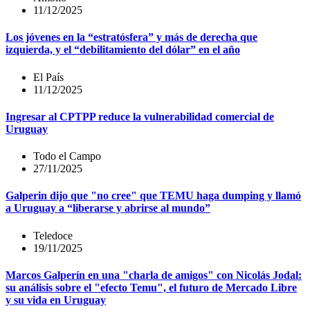
11/12/2025
Los jóvenes en la “estratósfera” y más de derecha que
izquierda, y el “debilitamiento del dólar” en el año
El País
11/12/2025
Ingresar al CPTPP reduce la vulnerabilidad comercial de
Uruguay
Todo el Campo
27/11/2025
Galperin dijo que "no cree" que TEMU haga dumping y llamó
a Uruguay a “liberarse y abrirse al mundo”
Teledoce
19/11/2025
Marcos Galperín en una "charla de amigos" con Nicolás Jodal:
su análisis sobre el "efecto Temu", el futuro de Mercado Libre
y su vida en Uruguay