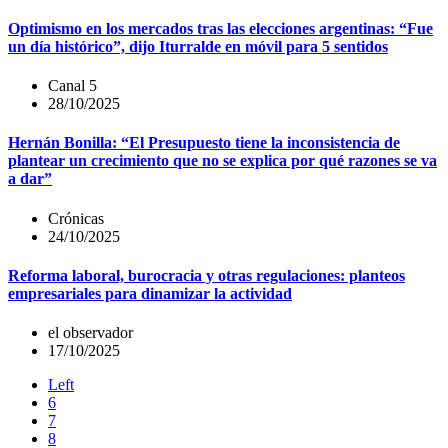
Optimismo en los mercados tras las elecciones argentinas: “Fue
un día histórico”, dijo Iturralde en móvil para 5 sentidos
Canal 5
28/10/2025
Hernán Bonilla: “El Presupuesto tiene la inconsistencia de
plantear un crecimiento que no se explica por qué razones se va
a dar”
Crónicas
24/10/2025
Reforma laboral, burocracia y otras regulaciones: planteos
empresariales para dinamizar la actividad
el observador
17/10/2025
Left
6
7
8