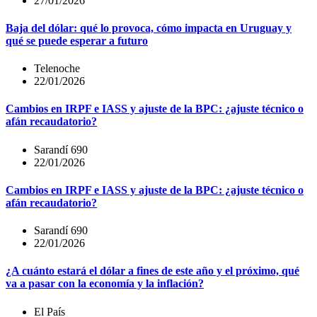
27/01/2026
Baja del dólar: qué lo provoca, cómo impacta en Uruguay y
qué se puede esperar a futuro
Telenoche
22/01/2026
Cambios en IRPF e IASS y ajuste de la BPC: ¿ajuste técnico o
afán recaudatorio?
Sarandí 690
22/01/2026
Cambios en IRPF e IASS y ajuste de la BPC: ¿ajuste técnico o
afán recaudatorio?
Sarandí 690
22/01/2026
¿A cuánto estará el dólar a fines de este año y el próximo, qué
va a pasar con la economía y la inflación?
El País