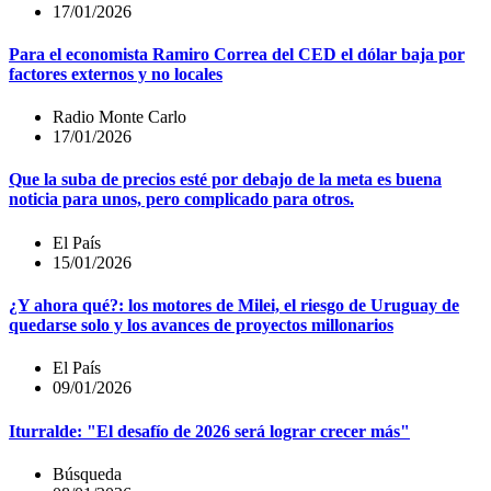
17/01/2026
Para el economista Ramiro Correa del CED el dólar baja por
factores externos y no locales
Radio Monte Carlo
17/01/2026
Que la suba de precios esté por debajo de la meta es buena
noticia para unos, pero complicado para otros.
El País
15/01/2026
¿Y ahora qué?: los motores de Milei, el riesgo de Uruguay de
quedarse solo y los avances de proyectos millonarios
El País
09/01/2026
Iturralde: "El desafío de 2026 será lograr crecer más"
Búsqueda