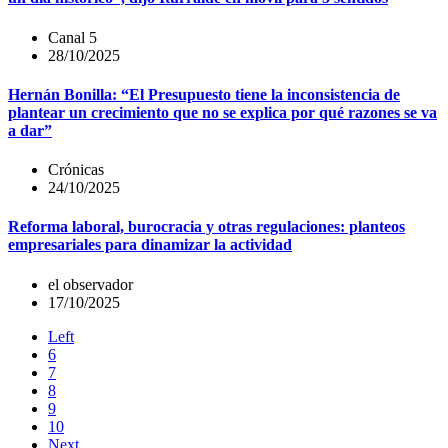
Canal 5
28/10/2025
Hernán Bonilla: “El Presupuesto tiene la inconsistencia de
plantear un crecimiento que no se explica por qué razones se va
a dar”
Crónicas
24/10/2025
Reforma laboral, burocracia y otras regulaciones: planteos
empresariales para dinamizar la actividad
el observador
17/10/2025
Left
6
7
8
9
10
Next