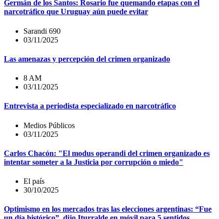
Germán de los Santos: Rosario fue quemando etapas con el
narcotráfico que Uruguay aún puede evitar
Sarandi 690
03/11/2025
Las amenazas y percepción del crimen organizado
8 AM
03/11/2025
Entrevista a periodista especializado en narcotráfico
Medios Públicos
03/11/2025
Carlos Chacón: "El modus operandi del crimen organizado es
intentar someter a la Justicia por corrupción o miedo"
El país
30/10/2025
Optimismo en los mercados tras las elecciones argentinas: “Fue
un día histórico”, dijo Iturralde en móvil para 5 sentidos