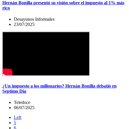
Hernán Bonilla presentó su visión sobre el impuesto al 1% más
rico
Desayunos Informales
23/07/2025
¿Un impuesto a los millonarios? Hernán Bonilla debatió en
Septimo Día
Teledoce
06/07/2025
Left
5
6