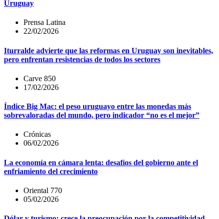
Uruguay
Prensa Latina
22/02/2026
Iturralde advierte que las reformas en Uruguay son inevitables,
pero enfrentan resistencias de todos los sectores
Carve 850
17/02/2026
Índice Big Mac: el peso uruguayo entre las monedas más
sobrevaloradas del mundo, pero indicador “no es el mejor”
Crónicas
06/02/2026
La economía en cámara lenta: desafíos del gobierno ante el
enfriamiento del crecimiento
Oriental 770
05/02/2026
Dólar y turismo: crece la preocupación por la competitividad