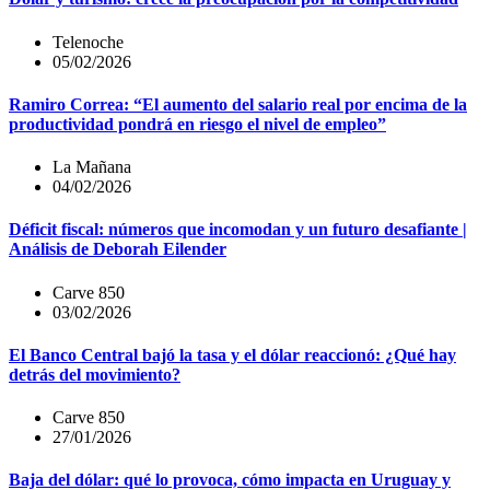
Telenoche
05/02/2026
Ramiro Correa: “El aumento del salario real por encima de la
productividad pondrá en riesgo el nivel de empleo”
La Mañana
04/02/2026
Déficit fiscal: números que incomodan y un futuro desafiante |
Análisis de Deborah Eilender
Carve 850
03/02/2026
El Banco Central bajó la tasa y el dólar reaccionó: ¿Qué hay
detrás del movimiento?
Carve 850
27/01/2026
Baja del dólar: qué lo provoca, cómo impacta en Uruguay y