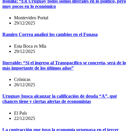
Bonilla: “En Uruguay todos somos liberales en lo político, pero
muy pocos en lo económico
Montevideo Portal
29/12/2025
Ramiro Correa analizó los cambios en el Fonasa
Esta Boca es Mía
29/12/2025
Iturralde: “Si el ingreso al Transpacífico se concreta, será de lo
más importante de los últimos años”
Crónicas
26/12/2025
Uruguay busca alcanzar la calificación de deuda “A”, qué
chances tiene y ciertas alertas de economistas
El País
22/12/2025
La contracción que tuvo la economía uruguaya en el tercer