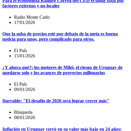
Para el economista Ramiro Correa del CED el dólar baja por
factores externos y no locales
Radio Monte Carlo
17/01/2026
Que la suba de precios esté por debajo de la meta es buena
noticia para unos, pero complicado para otros.
El País
15/01/2026
¿Y ahora qué?: los motores de Milei, el riesgo de Uruguay de
quedarse solo y los avances de proyectos millonarios
El País
09/01/2026
Iturralde: "El desafío de 2026 será lograr crecer más"
Búsqueda
08/01/2026
Inflación en Uruguay cerró en su valor más bajo en 24 años: