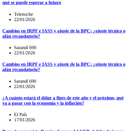
qué se puede esperar a futuro
Telenoche
22/01/2026
Cambios en IRPF e IASS y ajuste de la BPC: ¿ajuste técnico o
afán recaudatorio?
Sarandí 690
22/01/2026
Cambios en IRPF e IASS y ajuste de la BPC: ¿ajuste técnico o
afán recaudatorio?
Sarandí 690
22/01/2026
¿A cuánto estará el dólar a fines de este año y el próximo, qué
va a pasar con la economía y la inflación?
El País
17/01/2026