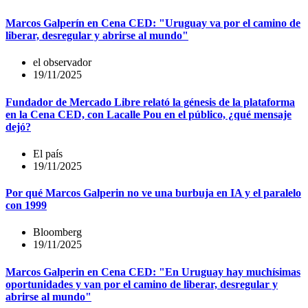
Marcos Galperín en Cena CED: "Uruguay va por el camino de
liberar, desregular y abrirse al mundo"
el observador
19/11/2025
Fundador de Mercado Libre relató la génesis de la plataforma
en la Cena CED, con Lacalle Pou en el público, ¿qué mensaje
dejó?
El país
19/11/2025
Por qué Marcos Galperin no ve una burbuja en IA y el paralelo
con 1999
Bloomberg
19/11/2025
Marcos Galperin en Cena CED: "En Uruguay hay muchísimas
oportunidades y van por el camino de liberar, desregular y
abrirse al mundo"