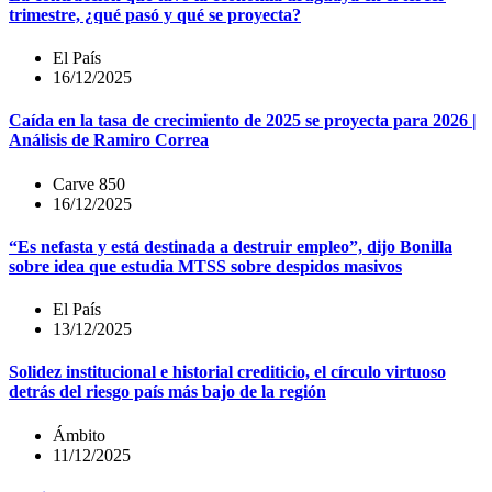
trimestre, ¿qué pasó y qué se proyecta?
El País
16/12/2025
Caída en la tasa de crecimiento de 2025 se proyecta para 2026 |
Análisis de Ramiro Correa
Carve 850
16/12/2025
“Es nefasta y está destinada a destruir empleo”, dijo Bonilla
sobre idea que estudia MTSS sobre despidos masivos
El País
13/12/2025
Solidez institucional e historial crediticio, el círculo virtuoso
detrás del riesgo país más bajo de la región
Ámbito
11/12/2025