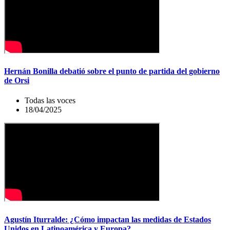
Hernán Bonilla debatió sobre el punto de partida del gobierno
de Orsi
Todas las voces
18/04/2025
Agustín Iturralde: ¿Cómo impactan las medidas de Estados
Unidos en Latinoamérica y Europa?