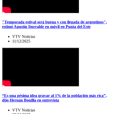
"Temporada estival será buena y con llegada de argentinos",
estimó Agustín Iturralde en móvil en Punta del Este
VTV Noticias
11/12/2025
“Es una pésima idea gravar al 1% de la población más rica”,
dijo Hernán Bonilla en entrevista
VTV Noticias