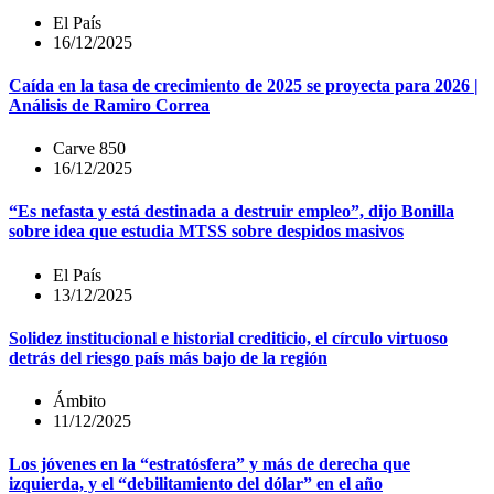
El País
16/12/2025
Caída en la tasa de crecimiento de 2025 se proyecta para 2026 |
Análisis de Ramiro Correa
Carve 850
16/12/2025
“Es nefasta y está destinada a destruir empleo”, dijo Bonilla
sobre idea que estudia MTSS sobre despidos masivos
El País
13/12/2025
Solidez institucional e historial crediticio, el círculo virtuoso
detrás del riesgo país más bajo de la región
Ámbito
11/12/2025
Los jóvenes en la “estratósfera” y más de derecha que
izquierda, y el “debilitamiento del dólar” en el año