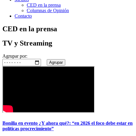
CED en la prensa
Columnas de Opinión
Contacto
CED en la prensa
TV y Streaming
Agrupar por:
Agrupar
Bonilla en evento ¿Y ahora qué?: “en 2026 el foco debe estar en
políticas procrecimiento”