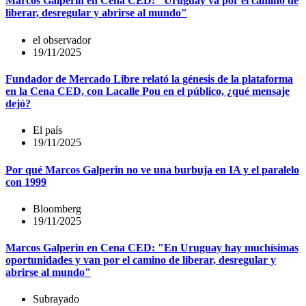
Marcos Galperín en Cena CED: "Uruguay va por el camino de
liberar, desregular y abrirse al mundo"
el observador
19/11/2025
Fundador de Mercado Libre relató la génesis de la plataforma
en la Cena CED, con Lacalle Pou en el público, ¿qué mensaje
dejó?
El país
19/11/2025
Por qué Marcos Galperin no ve una burbuja en IA y el paralelo
con 1999
Bloomberg
19/11/2025
Marcos Galperin en Cena CED: "En Uruguay hay muchísimas
oportunidades y van por el camino de liberar, desregular y
abrirse al mundo"
Subrayado