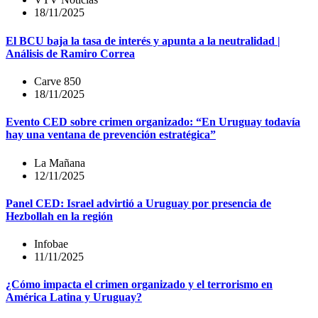
18/11/2025
El BCU baja la tasa de interés y apunta a la neutralidad |
Análisis de Ramiro Correa
Carve 850
18/11/2025
Evento CED sobre crimen organizado: “En Uruguay todavía
hay una ventana de prevención estratégica”
La Mañana
12/11/2025
Panel CED: Israel advirtió a Uruguay por presencia de
Hezbollah en la región
Infobae
11/11/2025
¿Cómo impacta el crimen organizado y el terrorismo en
América Latina y Uruguay?