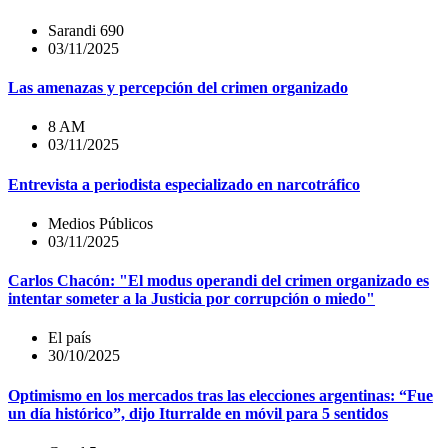
Sarandi 690
03/11/2025
Las amenazas y percepción del crimen organizado
8 AM
03/11/2025
Entrevista a periodista especializado en narcotráfico
Medios Públicos
03/11/2025
Carlos Chacón: "El modus operandi del crimen organizado es
intentar someter a la Justicia por corrupción o miedo"
El país
30/10/2025
Optimismo en los mercados tras las elecciones argentinas: “Fue
un día histórico”, dijo Iturralde en móvil para 5 sentidos