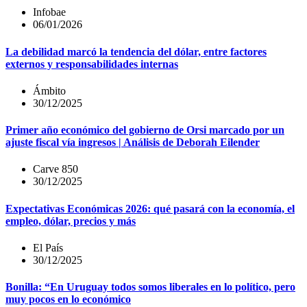
Infobae
06/01/2026
La debilidad marcó la tendencia del dólar, entre factores
externos y responsabilidades internas
Ámbito
30/12/2025
Primer año económico del gobierno de Orsi marcado por un
ajuste fiscal vía ingresos | Análisis de Deborah Eilender
Carve 850
30/12/2025
Expectativas Económicas 2026: qué pasará con la economía, el
empleo, dólar, precios y más
El País
30/12/2025
Bonilla: “En Uruguay todos somos liberales en lo político, pero
muy pocos en lo económico