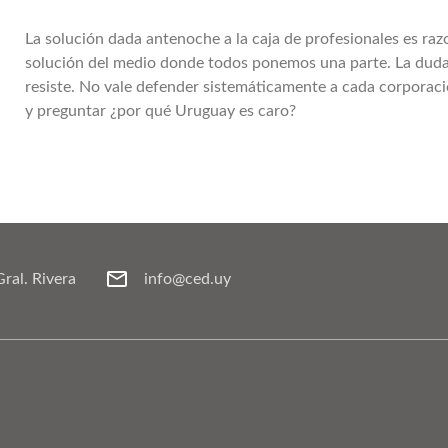
La solución dada antenoche a la caja de profesionales es razo
solución del medio donde todos ponemos una parte. La duda
resiste. No vale defender sistemáticamente a cada corporaci
y preguntar ¿por qué Uruguay es caro?
Gral. Rivera
info@ced.uy