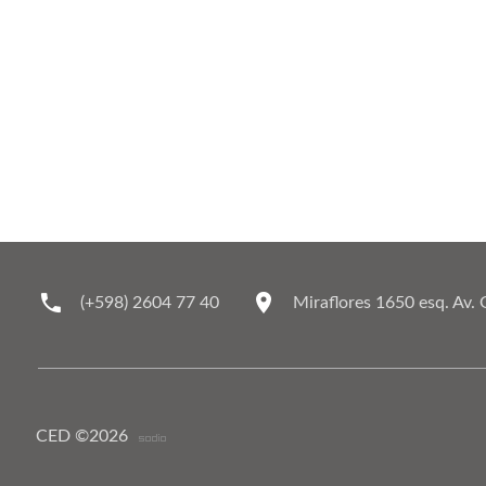
(+598) 2604 77 40
Miraflores 1650 esq. Av. 
CED ©
2026