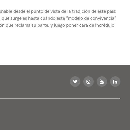
nable desde el punto de vista de la tradición de este país:
 que surge es hasta cuándo este “modelo de convivencia”
ón que reclama su parte, y luego poner cara de incrédulo