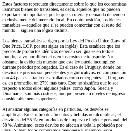
Estos factores repercuten directamente sobre lo que los economistas
llamamos bienes no transables, es decir, aquellos que no pueden
exportarse ni importarse, por lo que su oferta y demanda dependen
exclusivamente del mercado local. En contraposición, los bienes
transables —aquellos que sí se pueden comerciar con el resto del
mundo— siguen una lógica distinta.
Los bienes transables se rigen por la Ley del Precio Único (Law of
One Price, LOP, por sus siglas en inglés). Esta establece que los
precios de productos idénticos deberían ser iguales en todo el
mundo, salvo por diferencias en los costos de transporte. No
obstante, la evidencia muestra que esta ley puede incumplirse
durante períodos prolongados. Es el caso de Uruguay, donde los
desvíos de precios son persistentes y significativos: en comparación
con 43 países —tanto desarrollados como emergentes—, Uruguay
es, en promedio, un 27% más caro. Esto no significa que lo sea
respecto a todos ellos; algunos países, como Japón, Suecia y
Dinamarca, son más costosos, aunque presentan niveles de ingreso
considerablemente superiores.
Al analizar algunas categorías en particular, los desvíos se
amplifican. En el rubro de alimentos y bebidas no alcohólicas, el
desvío es del 55 %; en productos de limpieza e higiene personal, del
58 %. Asimismo, estos desvíos no afectan a toda la población por
igual. Si bien todos compramos mayonesa y shampoo, estos