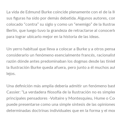
La vida de Edmund Burke coincide plenamente con el de la Ilu
sus figuras ha sido por demás debatida. Algunos autores, c
colocado “contra” su siglo y como un “enemigo” de la Ilustrac
Berlin, que luego tuvo la grandeza de retractarse al conocer
para lograr ubicarlo mejor en la historia de las ideas.
Un yerro habitual que lleva a colocar a Burke y a otros pens
considerarlo un fenómeno esencialmente francés, racionalista
razón dónde antes predominaban los dogmas desde las tiniebl
la Ilustración Burke queda afuera, pero junto a él muchos a
lejos.
Una definición más amplia debería admitir un fenómeno bast
Cassier: “La verdadera filosofía de la Ilustración no es sim
principales pensadores -Voltaire y Montesquieu, Hume o Con
puede presentarse como una simple síntesis de las opinione
determinadas doctrinas individuales que en la forma y el modo