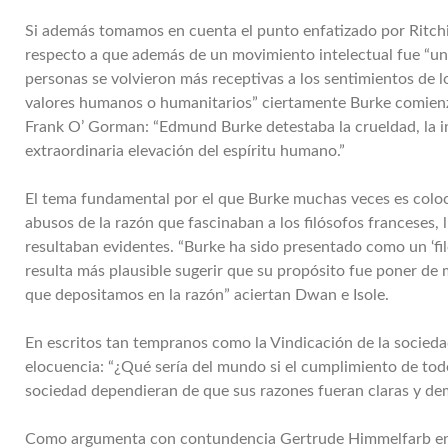
Si además tomamos en cuenta el punto enfatizado por Ritchie
respecto a que además de un movimiento intelectual fue “un 
personas se volvieron más receptivas a los sentimientos de
valores humanos o humanitarios” ciertamente Burke comien
Frank O’ Gorman: “Edmund Burke detestaba la crueldad, la inj
extraordinaria elevación del espíritu humano.”
El tema fundamental por el que Burke muchas veces es coloca
abusos de la razón que fascinaban a los filósofos franceses, 
resultaban evidentes. “Burke ha sido presentado como un ‘fil
resulta más plausible sugerir que su propósito fue poner de m
que depositamos en la razón” aciertan Dwan e Isole.
En escritos tan tempranos como la Vindicación de la socied
elocuencia: “¿Qué sería del mundo si el cumplimiento de tod
sociedad dependieran de que sus razones fueran claras y de
Como argumenta con contundencia Gertrude Himmelfarb en su