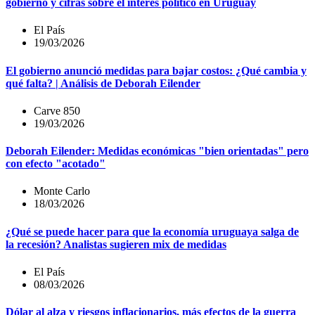
gobierno y cifras sobre el interés político en Uruguay
El País
19/03/2026
El gobierno anunció medidas para bajar costos: ¿Qué cambia y
qué falta? | Análisis de Deborah Eilender
Carve 850
19/03/2026
Deborah Eilender: Medidas económicas "bien orientadas" pero
con efecto "acotado"
Monte Carlo
18/03/2026
¿Qué se puede hacer para que la economía uruguaya salga de
la recesión? Analistas sugieren mix de medidas
El País
08/03/2026
Dólar al alza y riesgos inflacionarios, más efectos de la guerra