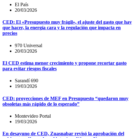
El País
20/03/2026
CED: El «Presupuesto muy frágil», el ajuste del gasto que hay
que hacer, la energía cara y la regulación que impacta en
precios
970 Universal
20/03/2026
El CED estima menor crecimiento y propone recortar gasto
para evitar riesgos fiscales
Sarandí 690
19/03/2026
CED: proyecciones de MEF en Presupuesto “quedaron muy
obsoletas más rápido de lo esperado”
Montevideo Portal
19/03/2026
En desayuno de CED, Zuasnabar revisó la aprobación del