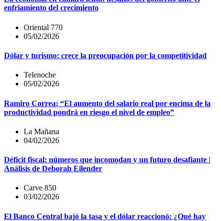
enfriamiento del crecimiento
Oriental 770
05/02/2026
Dólar y turismo: crece la preocupación por la competitividad
Telenoche
05/02/2026
Ramiro Correa: “El aumento del salario real por encima de la
productividad pondrá en riesgo el nivel de empleo”
La Mañana
04/02/2026
Déficit fiscal: números que incomodan y un futuro desafiante |
Análisis de Deborah Eilender
Carve 850
03/02/2026
El Banco Central bajó la tasa y el dólar reaccionó: ¿Qué hay