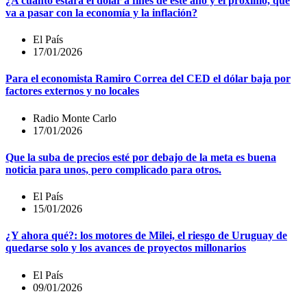
¿A cuánto estará el dólar a fines de este año y el próximo, qué
va a pasar con la economía y la inflación?
El País
17/01/2026
Para el economista Ramiro Correa del CED el dólar baja por
factores externos y no locales
Radio Monte Carlo
17/01/2026
Que la suba de precios esté por debajo de la meta es buena
noticia para unos, pero complicado para otros.
El País
15/01/2026
¿Y ahora qué?: los motores de Milei, el riesgo de Uruguay de
quedarse solo y los avances de proyectos millonarios
El País
09/01/2026