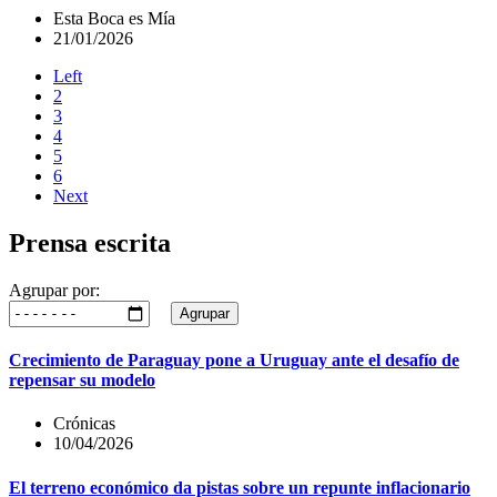
Esta Boca es Mía
21/01/2026
Left
2
3
4
5
6
Next
Prensa escrita
Agrupar por:
Agrupar
Crecimiento de Paraguay pone a Uruguay ante el desafío de
repensar su modelo
Crónicas
10/04/2026
El terreno económico da pistas sobre un repunte inflacionario