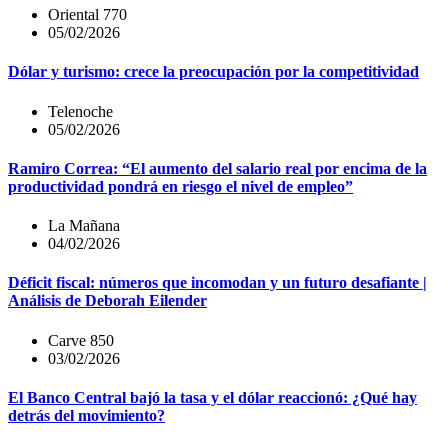
Oriental 770
05/02/2026
Dólar y turismo: crece la preocupación por la competitividad
Telenoche
05/02/2026
Ramiro Correa: “El aumento del salario real por encima de la
productividad pondrá en riesgo el nivel de empleo”
La Mañana
04/02/2026
Déficit fiscal: números que incomodan y un futuro desafiante |
Análisis de Deborah Eilender
Carve 850
03/02/2026
El Banco Central bajó la tasa y el dólar reaccionó: ¿Qué hay
detrás del movimiento?