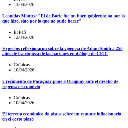
13/04/2026
Leonidas Montes: "El de Boric fue un buen gobierno; no por lo
que hizo, sino por lo que no pudo hacer"
El País
12/04/2026
Expertos reflexionaron sobre la vigencia de Adam Smith a 250
años de La riqueza de las naciones en diálogo de CED.
Crónicas
10/04/2026
Crecimiento de Paraguay pone a Uruguay ante el desafío de
repensar su modelo
Crónicas
10/04/2026
El terreno económico da pistas sobre un repunte inflacionario
en el corto plazo