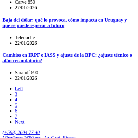
Carve 850
27/01/2026
Baja del dólar: qué lo provoca, cómo impacta en Uruguay y
qué se puede esperar a futuro
Telenoche
22/01/2026
Cambios en IRPF e IASS y ajuste de la BPC: ¿ajuste técnico o
afán recaudatorio?
Sarandí 690
22/01/2026
Left
3
4
5
6
7
Next
(+598) 2604 77 40
Miraflores 1650 esq. Av. Gral. Rivera