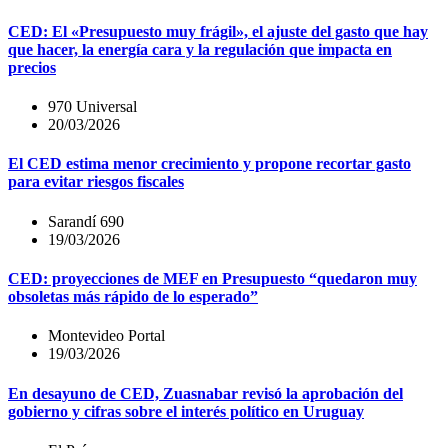
CED: El «Presupuesto muy frágil», el ajuste del gasto que hay
que hacer, la energía cara y la regulación que impacta en
precios
970 Universal
20/03/2026
El CED estima menor crecimiento y propone recortar gasto
para evitar riesgos fiscales
Sarandí 690
19/03/2026
CED: proyecciones de MEF en Presupuesto “quedaron muy
obsoletas más rápido de lo esperado”
Montevideo Portal
19/03/2026
En desayuno de CED, Zuasnabar revisó la aprobación del
gobierno y cifras sobre el interés político en Uruguay