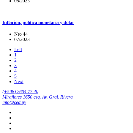
08/2023
Inflación, política monetaria y dólar
Nro 44
07/2023
Left
1
2
3
4
5
Next
(+598) 2604 77 40
Miraflores 1650 esq. Av. Gral. Rivera
info@ced.uy